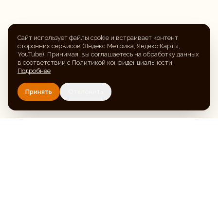
Сайт использует файлы cookie и встраивает контент
сторонних сервисов (Яндекс Метрика, Яндекс Карты,
YouTube). Принимая, вы соглашаетесь на обработку данных
в соответствии с Политикой конфиденциальности.
Подробнее
Принять
Отклонить
35
ЛЕТ
СЛУЖЕНИЯ · 1991–
2026
Церковь ЕХБ Орехово-Зуево
Местная религиозная организация «Церковь
евангельских христиан-баптистов» города Орехово-
Зуево. Ул. Осипенко, 45.